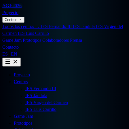
AGJ
·
2026
Proyecto
Centros
Todos los centros →
IES Fernando III
IES Jándula
IES Virgen del
Carmen
IES Luis Carrillo
Game Jam
Prototipos
Colaboradores
Prensa
Contacto
ES
|
EN
Proyecto
Centros
IES Fernando III
IES Jándula
IES Virgen del Carmen
IES Luis Carrillo
Game Jam
Prototipos