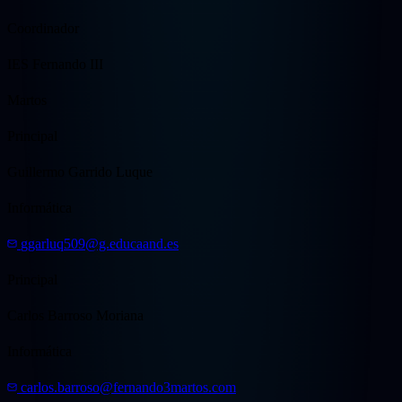
Coordinador
IES Fernando III
Martos
Principal
Guillermo Garrido Luque
Informática
ggarluq509@g.educaand.es
Principal
Carlos Barroso Moriana
Informática
carlos.barroso@fernando3martos.com