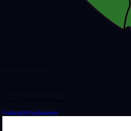
IES Virgen del Carmen
Jaén
Antonio Pedro Albín Rodríguez
Sistemas y Aplicaciones Informáticas
aalbrod339@g.educaand.es