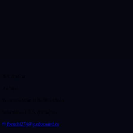
IES Jándula
Andújar
Francisco Manuel Benítez Chico
Informática P.E.S. (Bilingüe)
fbenchi274@g.educaand.es