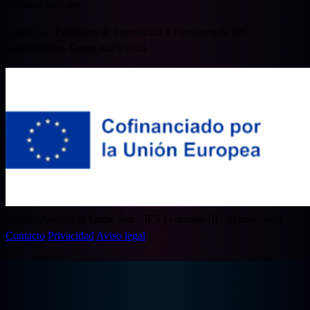
Cofinanciado por
Línea 2 — Proyectos de innovación y transferencia del
conocimiento. Curso 2025/2026.
© 2026 Andalucía Game Jam · IES Fernando III · Martos, Jaén
Contacto
Privacidad
Aviso legal