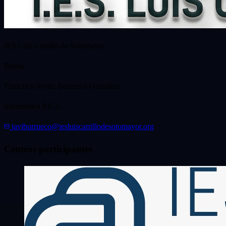
IES Luis Carrillo de Sotomayor
Baena
Francisco Javier Burrueco González
Informática P.E.S.
javiburrueco@iesluiscarrillodesotomayor.org
Centros participantes