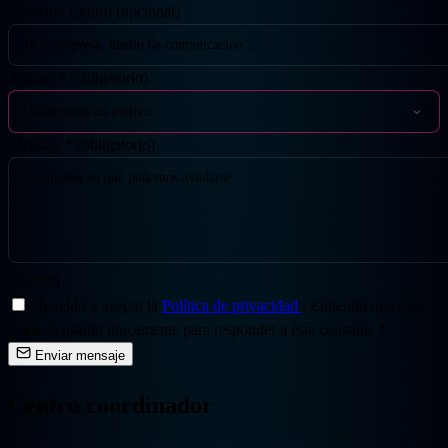
Entidad / Centro
(opcional)
Asunto
*
(obligatorio)
Mensaje
*
(obligatorio)
0 / 2000
He leído y acepto la
Política de privacidad
. Entiendo que mis
datos se usarán únicamente para responder a esta consulta.
*
Enviar mensaje
Centro coordinador