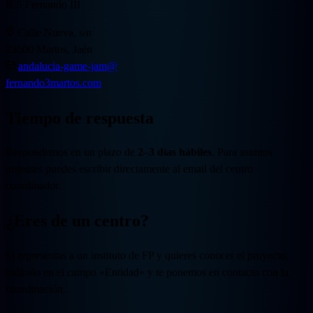
IES Fernando III
Calle Nueva, s/n
23600 Martos, Jaén
andalucia-game-jam@
fernando3martos.com
Tiempo de respuesta
Respondemos en un plazo de
2–3 días hábiles
. Para asuntos
urgentes puedes escribir directamente al email del centro
coordinador.
¿Eres de un centro?
Si representas a un instituto de FP y quieres conocer el proyecto,
indícalo en el campo «Entidad» y te ponemos en contacto con la
coordinación.