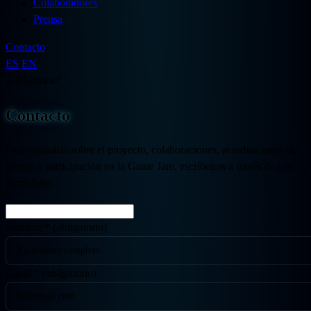
Colaboradores
Prensa
Contacto
ES
EN
¿Hablamos?
Contacto
Para consultas sobre el proyecto, colaboraciones, acreditaciones de
prensa o participación en la Game Jam, escríbenos a través de este
formulario.
Nombre
*
(obligatorio)
Email
*
(obligatorio)