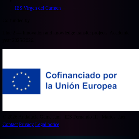
IES Virgen del Carmen
Co-funded by
Line 2 — Innovation and knowledge transfer projects. Academic
year 2025/2026.
© 2026 Andalucía Game Jam · IES Fernando III · Martos, Jaén
Contact
Privacy
Legal notice