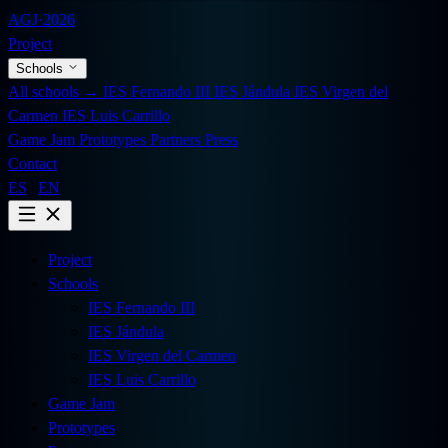
AGJ
·
2026
Project
Schools
All schools →
IES Fernando III
IES Jándula
IES Virgen del
Carmen
IES Luis Carrillo
Game Jam
Prototypes
Partners
Press
Contact
ES
|
EN
Project
Schools
IES Fernando III
IES Jándula
IES Virgen del Carmen
IES Luis Carrillo
Game Jam
Prototypes