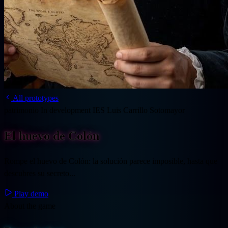
All prototypes
patrimonio
In development
IES Luis Carrillo Sotomayor
El huevo de Colón
Rompe el huevo de Colón: la solución parece imposible, hasta que
descubres su secreto...
Play demo
About the game