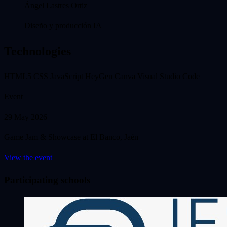
Ángel Lastres Ortiz
Diseño y producción IA
Technologies
HTML5
CSS
JavaScript
HeyGen
Canva
Visual Studio Code
Event
29 May 2026
Game Jam & Showcase at El Banco, Jaén
View the event
Participating schools