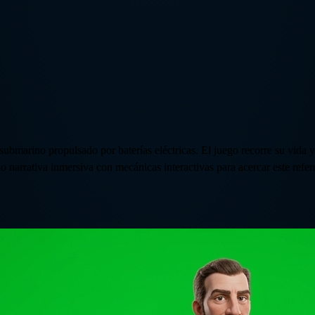
submarino propulsado por baterías eléctricas. El juego recorre su vida 
narrativa inmersiva con mecánicas interactivas para acercar este refere