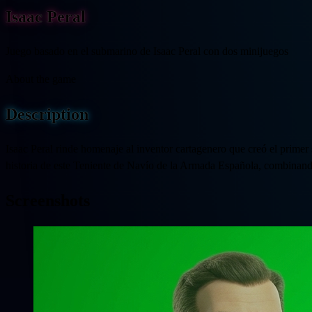
Isaac Peral
Juego basado en el submarino de Isaac Peral con dos minijuegos
About the game
Description
Isaac Peral rinde homenaje al inventor cartagenero que creó el primer 
historia de este Teniente de Navío de la Armada Española, combinando 
Screenshots