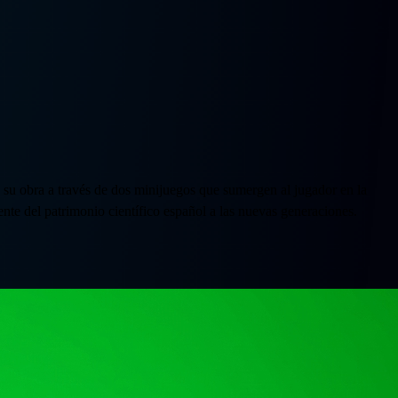
y su obra a través de dos minijuegos que sumergen al jugador en la
nte del patrimonio científico español a las nuevas generaciones.