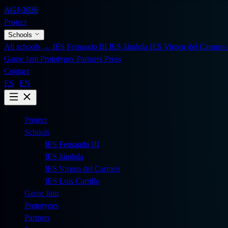
AGJ
·
2026
Project
Schools
All schools →
IES Fernando III
IES Jándula
IES Virgen del Carmen
Game Jam
Prototypes
Partners
Press
Contact
ES
|
EN
Project
Schools
IES Fernando III
IES Jándula
IES Virgen del Carmen
IES Luis Carrillo
Game Jam
Prototypes
Partners