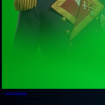
All prototypes
patrimonio
In development
IES Jándula