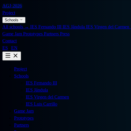
AGJ
·
2026
Project
Schools
All schools →
IES Fernando III
IES Jándula
IES Virgen del Carmen
Game Jam
Prototypes
Partners
Press
Contact
ES
|
EN
Project
Schools
IES Fernando III
IES Jándula
IES Virgen del Carmen
IES Luis Carrillo
Game Jam
Prototypes
Partners